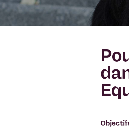
Pou
dan
Equ
Objectif