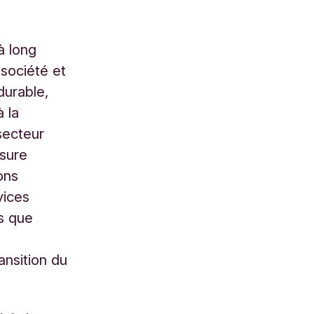
à long
 société et
durable,
 la
secteur
osure
ons
vices
es que
ansition du