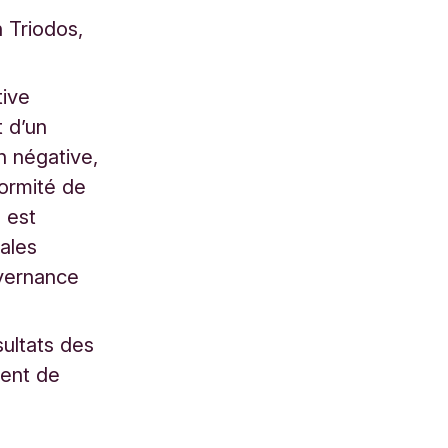
n Triodos,
tive
t d’un
n négative,
formité de
 est
ales
uvernance
sultats des
ment de