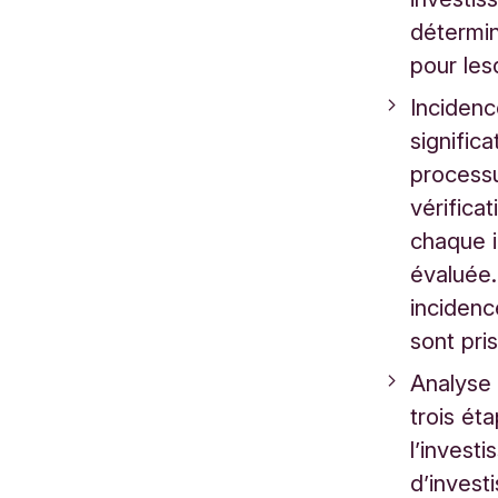
détermin
pour les
Incidenc
significa
processu
vérifica
chaque i
évaluée.
incidenc
sont pr
Analyse 
trois ét
l’invest
d’inves