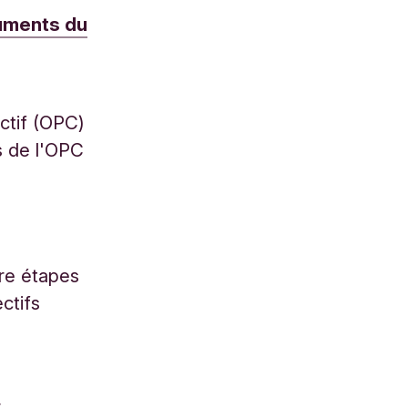
cuments du
ctif (OPC)
fs de l'OPC
re étapes
ctifs
r