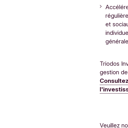
Accélére
régulièr
et soci
individu
général
Triodos In
gestion de 
Consultez
l'investis
Veuillez n