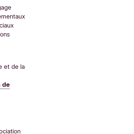
ngage
nementaux
ciaux
ions
 et de la
s de
ociation