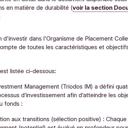
ns en matière de durabilité (
voir la section Do
.
n d'investir dans l'Organisme de Placement Colle
 compte de toutes les caractéristiques et objecti
est listée ci-dessous:
vestment Management (Triodos IM) a défini quat
ocessus d’investissement afin d’atteindre les obje
du fonds :
tion aux transitions (sélection positive) : Chaque
sement (potentiel) est évalué en profondeur pou