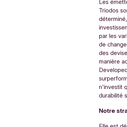
Les émette
Triodos so
déterminé,
investisse
par les va
de change
des devis
manière ac
Developed 
surperform
n'investit
durabilité s
Notre str
Elle est d