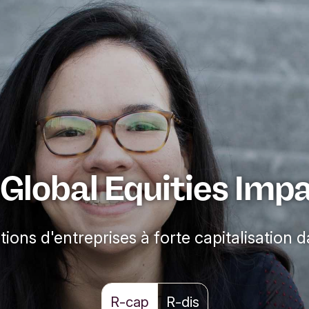
 Global Equities Imp
ctions d'entreprises à forte capitalisation
R-cap
R-dis