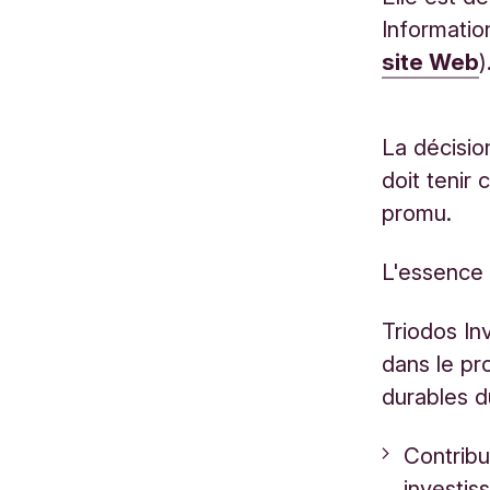
Informatio
site Web
)
La décisio
doit tenir
promu.
L'essence 
Triodos In
dans le pr
durables 
Contribu
investis