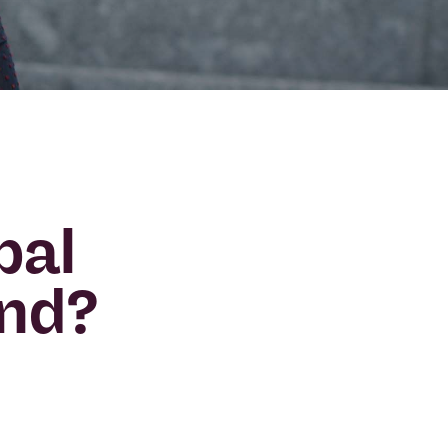
bal
und?