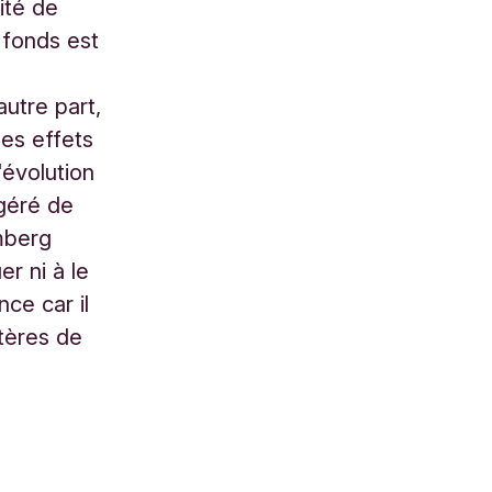
ité de
 fonds est
utre part,
les effets
évolution
géré de
mberg
r ni à le
ce car il
itères de