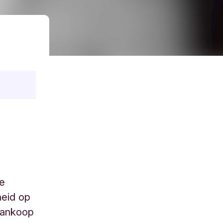
ve
heid op
aankoop