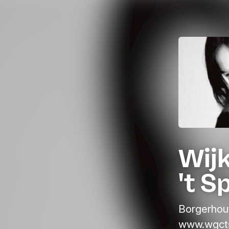
Wij
't S
Borgerhou
www.wgct