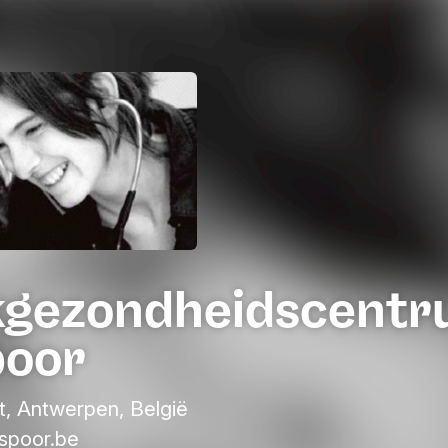
kgezondheidscent
poor
t, Antwerpen, België
spoor.be