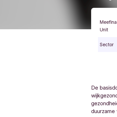
Meefina
Unit
Sector
De basisdo
wijkgezond
gezondheid
duurzame 