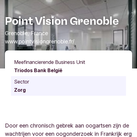
Point Vision Grenoble
Grenoble, France
www.pointvisiongrenoble.fr/
Meefinancierende Business Unit
Triodos Bank België
Sector
Zorg
Door een chronisch gebrek aan oogartsen zijn de
wachtrijen voor een oogonderzoek in Frankrijk erg