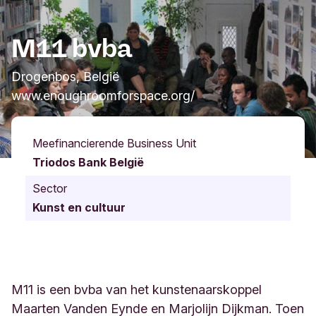
M11 bvba
Drogenbos, België
www.enoughroomforspace.org/
Meefinancierende Business Unit
Triodos Bank België
Sector
Kunst en cultuur
M11 is een bvba van het kunstenaarskoppel
Maarten Vanden Eynde en Marjolijn Dijkman. Toen