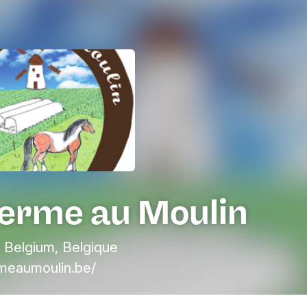
Ferme au Moulin
 Belgium, Belgique
meaumoulin.be/