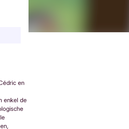
Cédric en
n enkel de
ologische
le
ten,