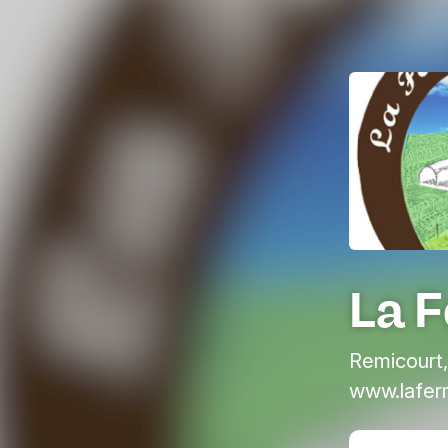
La 
Remicourt,
www.lafer