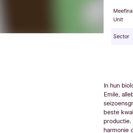
Meefina
Unit
Sector
In hun bio
Emile, all
seizoensgr
beste kwal
productie.
harmonie o