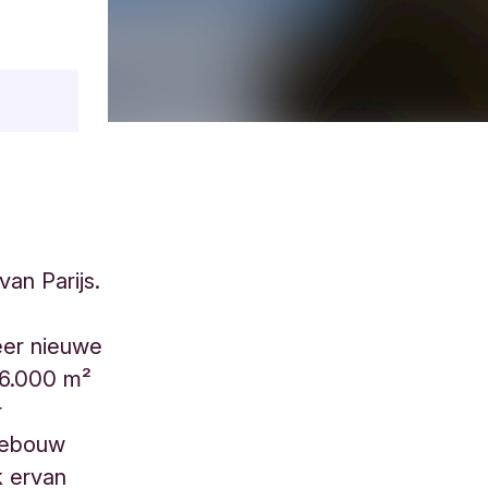
van Parijs.
eer nieuwe
16.000 m²
r
 gebouw
ik ervan