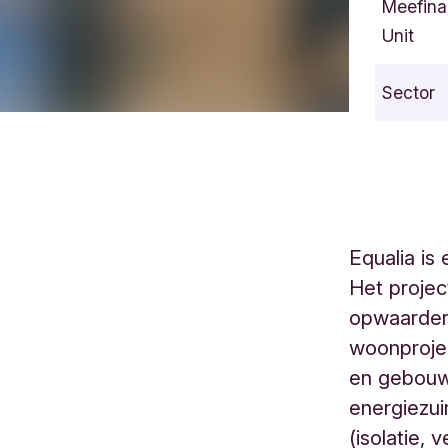
Meefina
Unit
Sector
Equalia is
Het projec
opwaarder
woonprojec
en gebouwd
energiezu
(isolatie, 