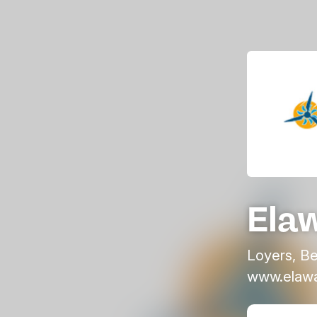
Ela
Loyers, Be
www.elaw