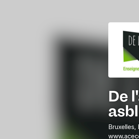
De l
asbl
Bruxelles,
www.aceco