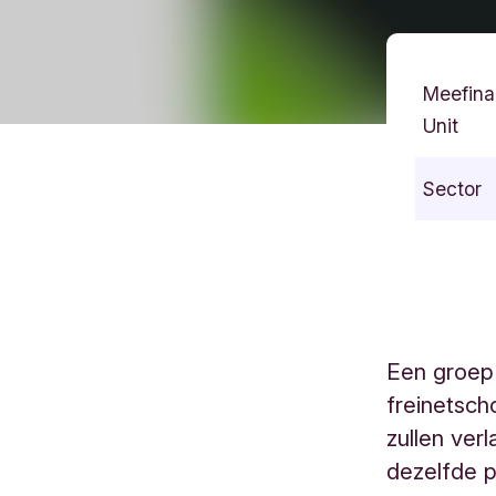
Meefina
Unit
Sector
Een groep 
freinetsch
zullen ver
dezelfde p