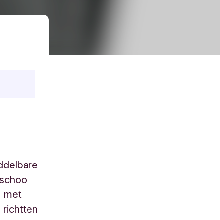
ddelbare
tschool
l met
 richtten