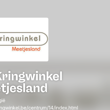
Kringwinkel
tjesland
gië
ngwinkel.be/centrum/14/index.html