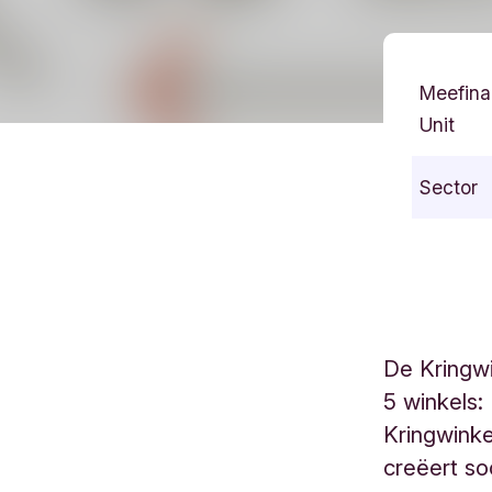
Meefina
Unit
Sector
De Kringwi
5 winkels
Kringwink
creëert so