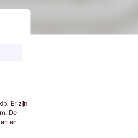
o. Er zijn
em. De
pen en