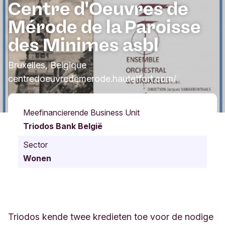
Centre d'Oeuvres de
Mérode de la Paroisse
des Minimes asbl
Bruxelles, Belgique
centredoeuvredemerode.hautetfort.com/
Meefinancierende Business Unit
Triodos Bank België
Sector
Wonen
Triodos kende twee kredieten toe voor de nodige