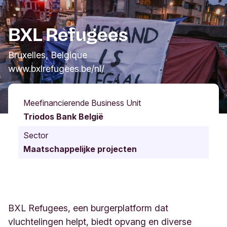
BXL Refugees
Bruxelles, Belgique
www.bxlrefugees.be/nl/
Meefinancierende Business Unit
Triodos Bank België
Sector
Maatschappelijke projecten
BXL Refugees, een burgerplatform dat
vluchtelingen helpt, biedt opvang en diverse