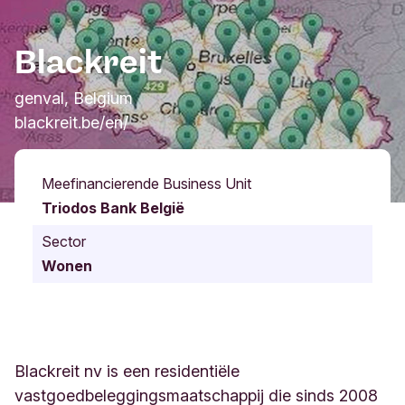
Blackreit
genval, Belgium
blackreit.be/en/
Meefinancierende Business Unit
Triodos Bank België
Sector
Wonen
Blackreit nv is een residentiële
vastgoedbeleggingsmaatschappij die sinds 2008