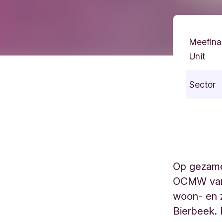
Meefina
Unit
Sector
Op gezamen
OCMW van 
woon- en 
Bierbeek. 