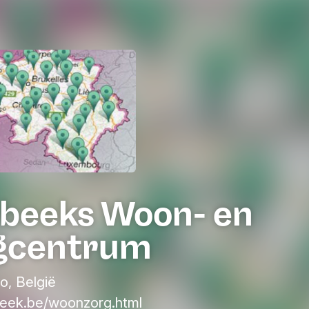
rbeeks Woon- en
gcentrum
o, België
eek.be/woonzorg.html