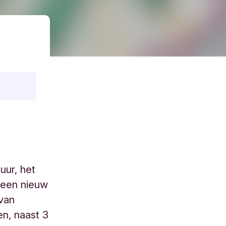
uur, het
 een nieuw
van
en, naast 3