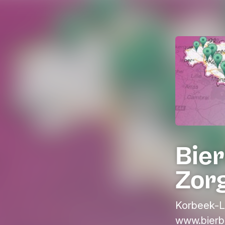
Bie
Zor
Korbeek-L
www.bierb