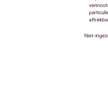
vennoots
particul
aftrekba
Niet-ingez