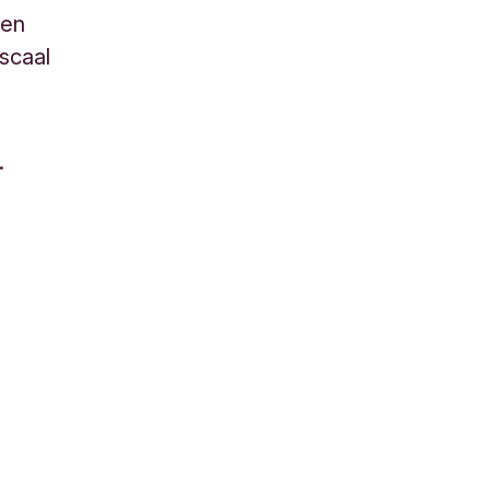
 en
iscaal
.