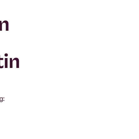
n
in
g: