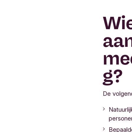
Wie
aan
me
g?
De volgend
Natuurli
personen
Bepaald