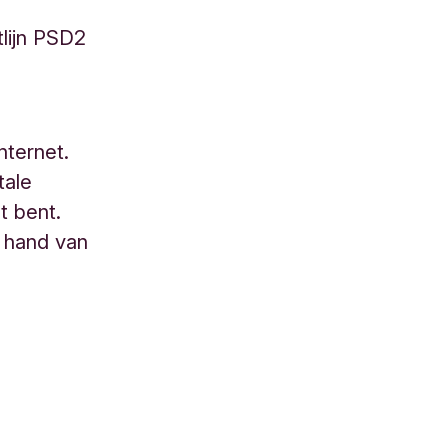
tlijn PSD2
nternet.
tale
ht bent.
e hand van