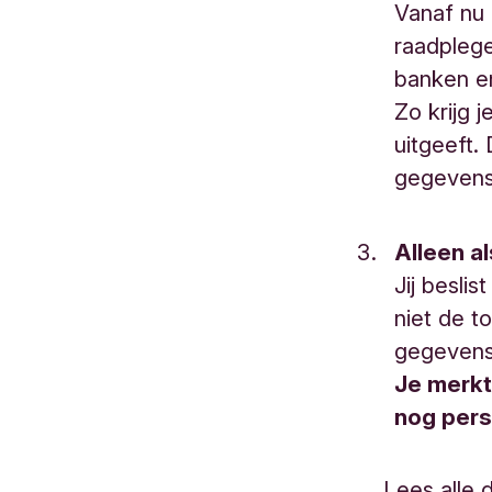
Vanaf nu 
raadplege
banken en
Zo krijg 
uitgeeft. 
gegevens 
Alleen als
Jij besli
niet de t
gegevens
Je merkt
nog pers
Lees alle 