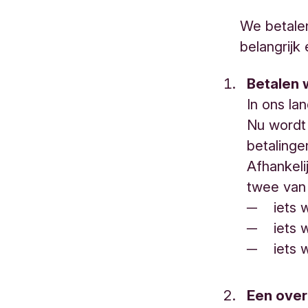
We betalen
belangrijk
Betalen 
In ons la
Nu wordt 
betalinge
Afhankeli
twee van 
─ iets wa
─ iets wa
─ iets wa
Een over