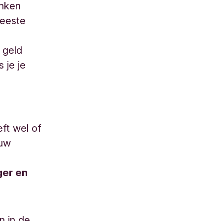
anken
meeste
 geld
s je je
eft wel of
ouw
ger en
n in de