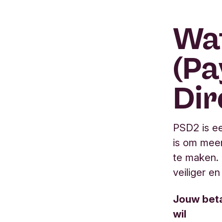
Wat
(Pa
Dir
PSD2 is ee
is om meer
te maken. 
veiliger 
Jouw betal
wil