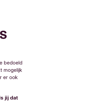
s
ie bedoeld
t mogelijk
r er ook
 jij dat