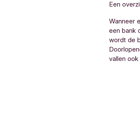
Een overz
Wanneer ee
een bank d
wordt de b
Doorlopen
vallen ook