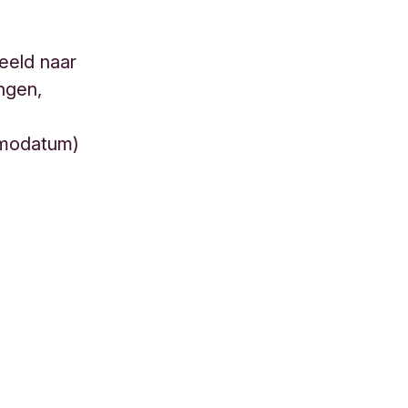
beeld naar
ngen,
emodatum)