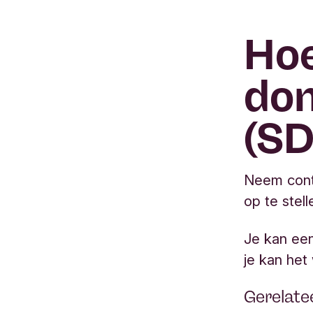
Hoe
dom
(SD
Neem conta
op te stell
Je kan een
je kan het
Gerelat