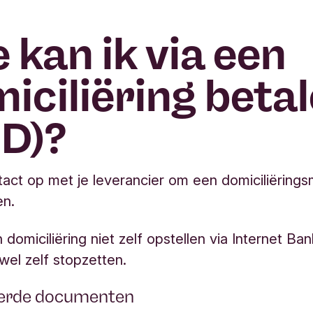
 kan ik via een
iciliëring beta
D)?
ct op met je leverancier om een domiciliëring
en.
 domiciliëring niet zelf opstellen via Internet Ba
 wel zelf stopzetten.
eerde documenten