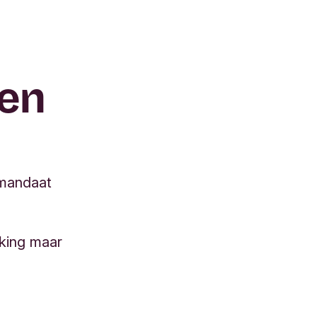
len
smandaat
nking maar