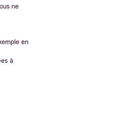
vous ne
exemple en
ées à