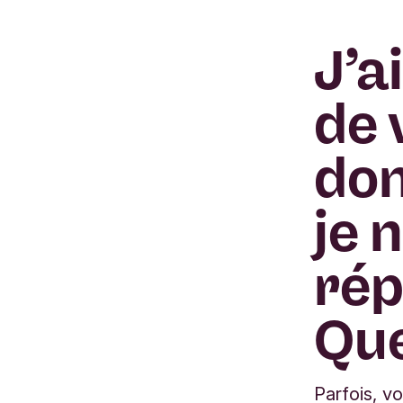
J’a
de 
don
je 
rép
Que
Parfois, 