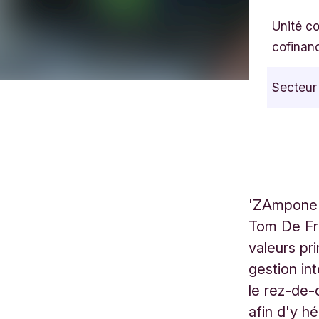
Unité c
cofinan
Secteur
'ZAmpone a
Tom De Fra
valeurs pr
gestion int
le rez-de-
afin d'y hé