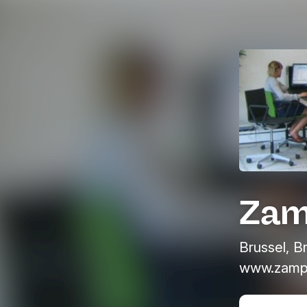
Zam
Brussel, B
www.zamp