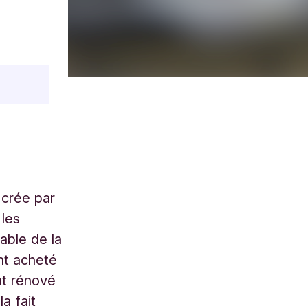
 crée par
 les
able de la
ont acheté
nt rénové
a fait