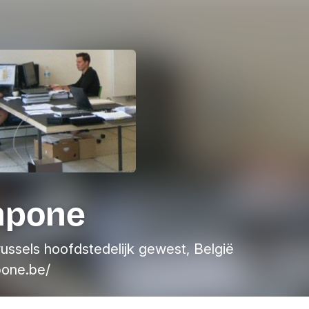
pone
russels hoofdstedelijk gewest, België
one.be/