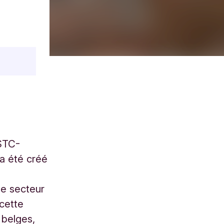
CSTC-
 a été créé
le secteur
 cette
 belges,