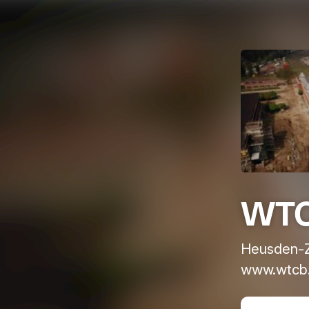
WT
Heusden-Z
www.wtcb