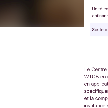
Unité c
cofinan
Secteur
Le Centre 
WTCB en né
en applicat
spécifique
et la comp
institutio