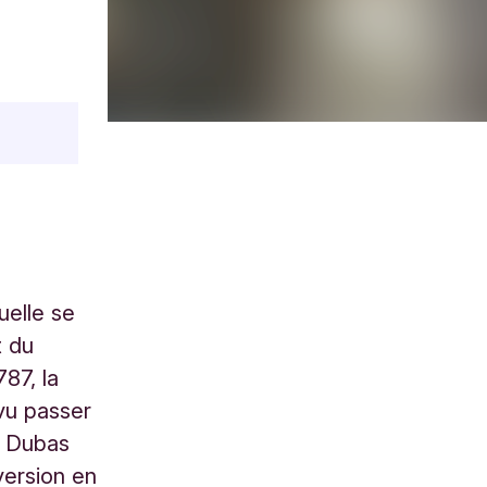
uelle se
t du
87, la
vu passer
e Dubas
version en