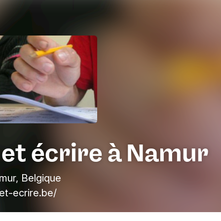
 et écrire à Namur
mur, Belgique
et-ecrire.be/