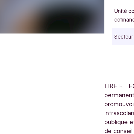
Unité c
cofinan
Secteur
LIRE ET E
permanente
promouvoir
infrascolar
publique et
de consei