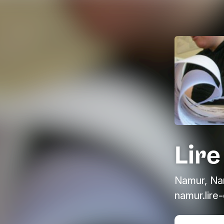
Lire
Namur, Na
namur.lire-