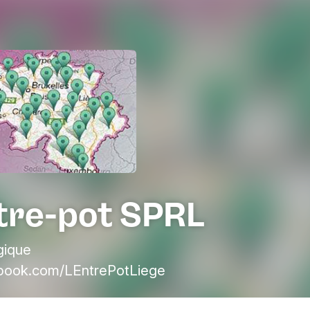
ntre-pot SPRL
gique
ook.com/LEntrePotLiege