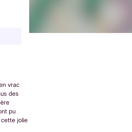
 en vrac
sus des
ière
ont pu
cette jolie