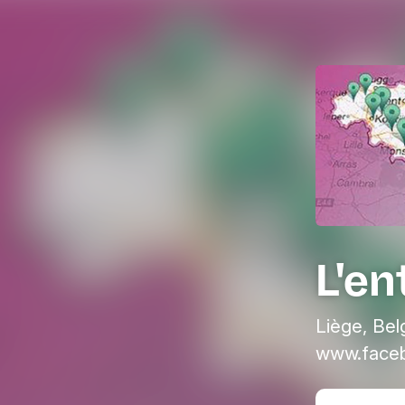
L'e
Liège, Bel
www.faceb