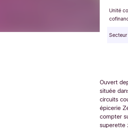
Unité c
cofinan
Secteur
Ouvert dep
située dan
circuits co
épicerie Z
compter su
superette 