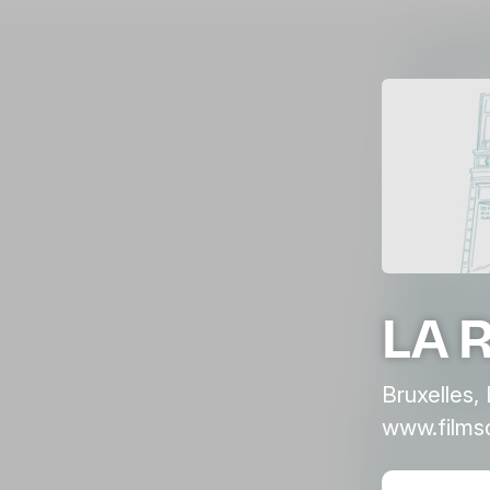
LA 
Bruxelles,
www.films