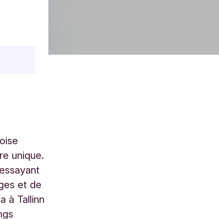
oise
re unique.
 essayant
ges et de
a à Tallinn
ngs