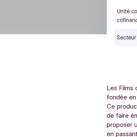
Unité c
cofinan
Secteur
Les Films 
fondée en 
Ce product
de faire é
proposer u
en passant