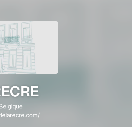
RECRE
 Belgique
delarecre.com/