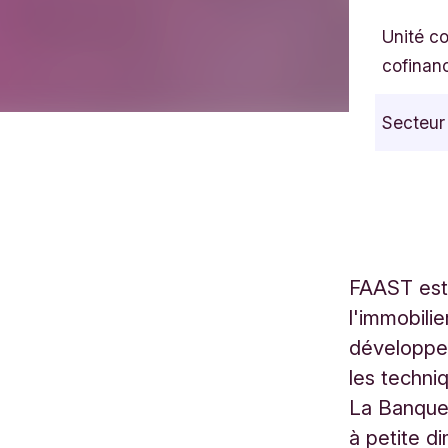
Unité c
cofinan
Secteur
FAAST est 
l'immobili
développe 
les techni
La Banque 
à petite d