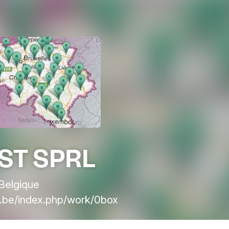
ST SPRL
 Belgique
.be/index.php/work/0box