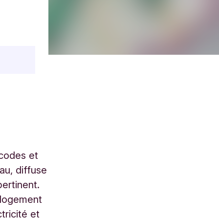
 codes et
u, diffuse
pertinent.
n logement
ricité et