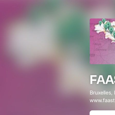
FAA
Bruxelles,
www.faast