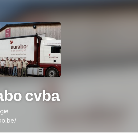
abo cvba
gië
o.be/