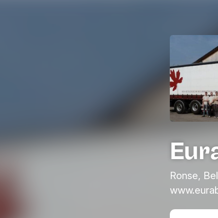
Eur
Ronse, Bel
www.eurab