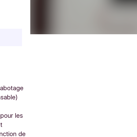
rabotage
nsable)
 pour les
t
nction de