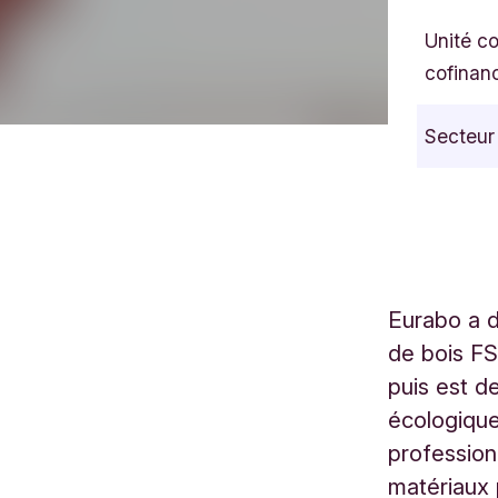
Unité c
cofinan
Secteur
Eurabo a d
de bois FS
puis est d
écologiques
professionn
matériaux 