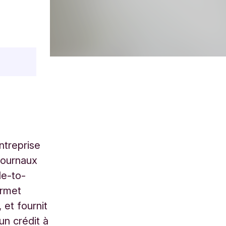
ntreprise
 journaux
le-to-
ermet
 et fournit
un crédit à