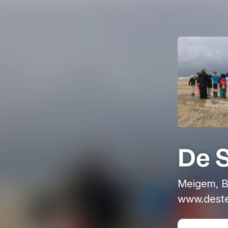
De 
Meigem, B
www.deste