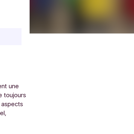
ent une
e toujours
s aspects
el,