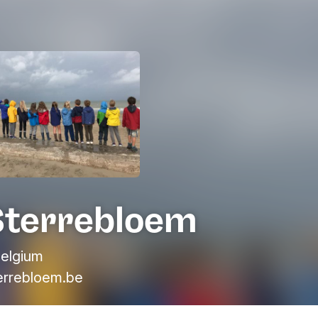
Sterrebloem
elgium
rrebloem.be