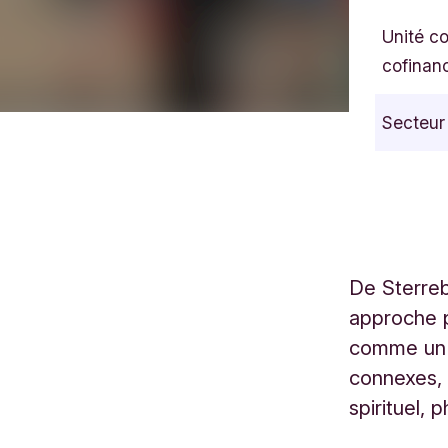
Unité c
cofinan
Secteur
De Sterreb
approche p
comme un t
connexes, 
spirituel, 