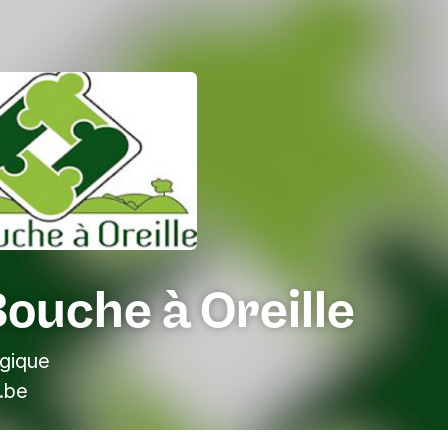
ouche à Oreille
lgique
.be