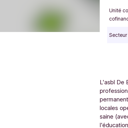
Unité c
cofinan
Secteur
L'asbl De 
profession
permanente
locales op
saine (avec
l'éducatio