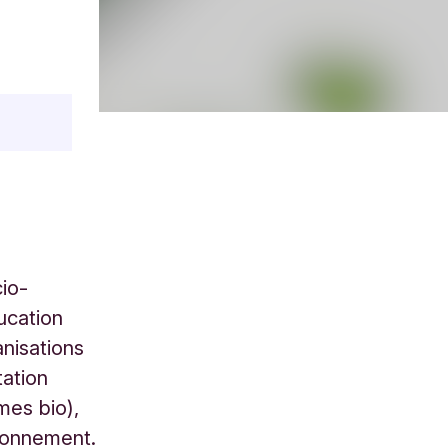
cio-
ucation
nisations
tation
mes bio),
ironnement.