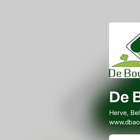
De B
Herve, Be
www.dbao