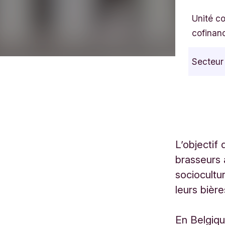
Unité c
cofinan
Secteur
L’objectif 
brasseurs 
sociocultu
leurs bière
En Belgiq