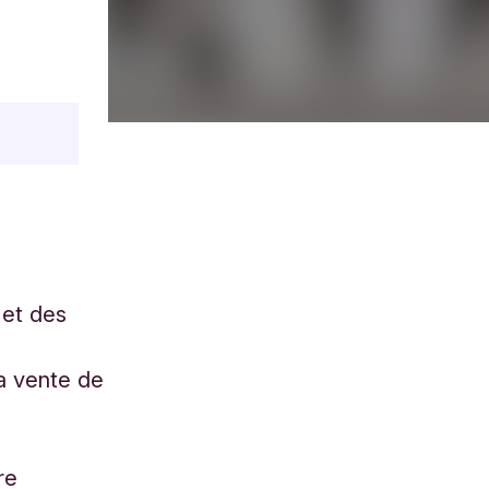
 et des
s
la vente de
re