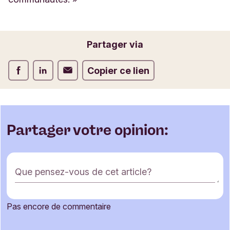
Partager via
Partager via Facebook
Partager via LinkedIn
Partager via E-mail
Copier ce lien
Partager votre opinion:
F
Que pensez-vous de cet article?
o
r
m
Pas encore de commentaire
u
Votre nom
l